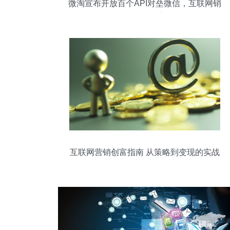
微淘宣布开放百个API对垒微信，互联网销
售格局再添变数
互联网营销创富指南 从策略到变现的实战
路径