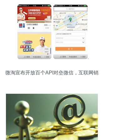
微淘宣布开放百个API对垒微信，互联网销
售格局再添变数